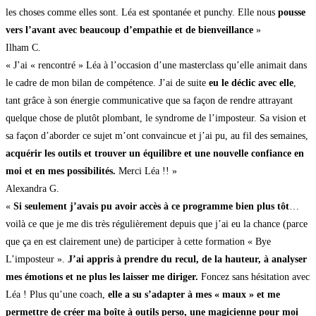
les choses comme elles sont. Léa est spontanée et punchy. Elle nous
pousse
vers l’avant avec beaucoup d’empathie et de bienveillance
»
Ilham C.
« J’ai « rencontré » Léa à l’occasion d’une masterclass qu’elle animait dans
le cadre de mon bilan de compétence. J’ai de suite
eu le déclic avec elle
,
tant grâce à son énergie communicative que sa façon de rendre attrayant
quelque chose de plutôt plombant, le syndrome de l’imposteur. Sa vision et
sa façon d’aborder ce sujet m’ont convaincue et j’ai pu, au fil des semaines,
acquérir les outils et trouver un équilibre et une nouvelle confiance en
moi et en mes possibilités.
Merci Léa !! »
Alexandra G.
«
Si seulement j’avais pu avoir accès à ce programme bien plus tôt
…
voilà ce que je me dis très régulièrement depuis que j’ai eu la chance (parce
que ça en est clairement une) de participer à cette formation « Bye
L’imposteur ».
J’ai appris à prendre du recul, de la hauteur, à analyser
mes émotions et ne plus les laisser me diriger.
Foncez sans hésitation avec
Léa ! Plus qu’une coach,
elle a su s’adapter à mes « maux » et me
permettre de créer ma boîte à outils perso, une magicienne pour moi