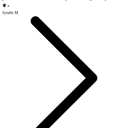
🧚 »
Syndie M.