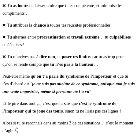
❌ Tu as
honte
de laisser croire que tu es compétente, et minimise les
compliments…
❌ Tu attribues la
chance
à toutes tes réussites professionnelles
❌ Tu alternes entre
procrastination
et
travail extrême
… tu
culpabilises
et t’épuises !
❌ Tu n’arrives pas à
dire non
, et
poser tes limites
car tu as trop peur
qu’on se rende compte que
tu n’es pas à la hauteur
…
Peut-être même qu’
on t’a parlé du syndrome de l’imposteur
et que tu
t’es d’abord dit “
je ne suis pas atteinte de ce syndrome, puisque moi je suis
une vraie impostrice, même si personne ne l’a vu
”.
Et le pire dans tout ça, c’est que tu
sais
que
c’est le syndrome de
l’imposteur qui te joue des tours
, sinon tu ne lirais pas ces lignes !
Alors si tu te reconnais dans au moins 3 de ces situations… c’est le moment
d’agir. 👇